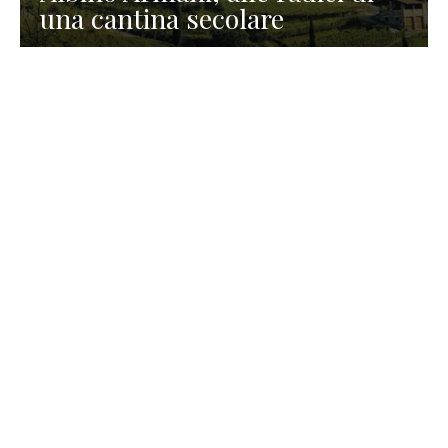
una cantina secolare
GASTRONOMIA
La redazione
23 Luglio 2026
I prodotti di Formaggi Picciau,
caseificio nei dintorni di
Cagliari in Sardegna