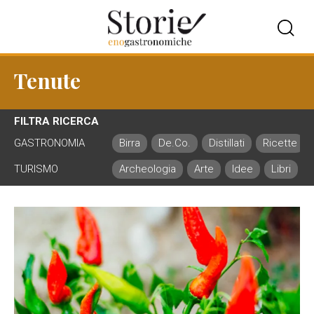
Tenute
FILTRA RICERCA
GASTRONOMIA
Birra
De.Co.
Distillati
Ricette
TURISMO
Archeologia
Arte
Idee
Libri