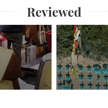
Reviewed
TURISMO
Domenico Liggeri
20 