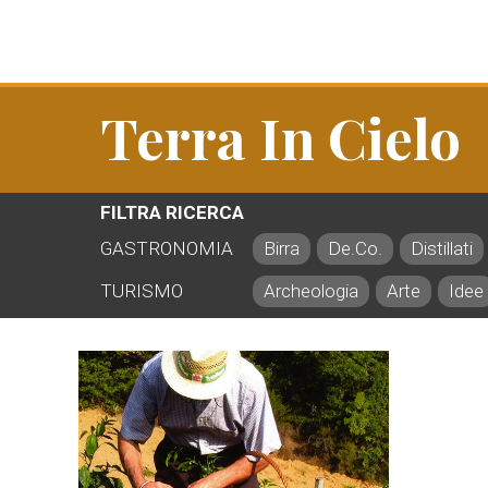
Terra In Cielo
FILTRA RICERCA
GASTRONOMIA
Birra
De.Co.
Distillati
TURISMO
Archeologia
Arte
Idee