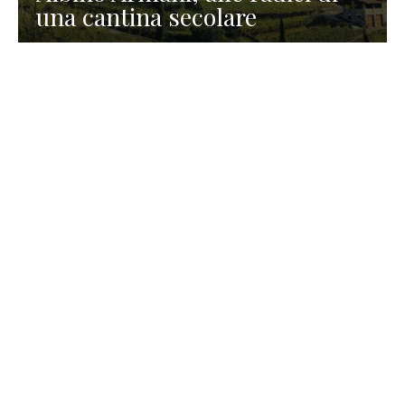
una cantina secolare
GASTRONOMIA
La redazione
23 Luglio 2026
I prodotti di Formaggi Picciau,
caseificio nei dintorni di
Cagliari in Sardegna