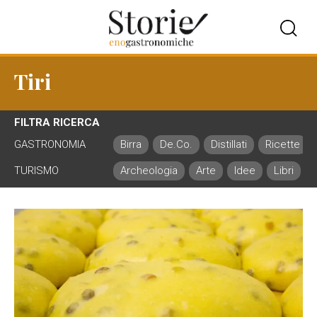
Tiri
FILTRA RICERCA
GASTRONOMIA
Birra
De.Co.
Distillati
Ricette
TURISMO
Archeologia
Arte
Idee
Libri