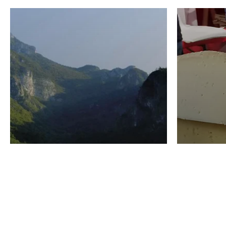
VINO
GASTRO
Domenico Liggeri
24 Luglio
2026
La redaz
I vini del Monte
I prod