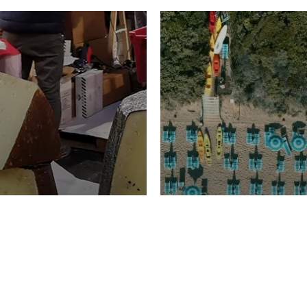
TURISMO
Domenico Liggeri
20 
2026
NOMIA
La spiaggia d
ione
23 Luglio 2026
otti di
Garden Tosca