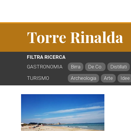
Torre Rinalda
FILTRA RICERCA
GASTRONOMIA
Birra
De.Co.
Distillati
TURISMO
Archeologia
Arte
Idee