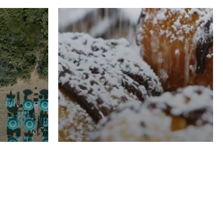
RISTORAZIONE
Luglio
Domenico Liggeri
21 Luglio
2026
el
Pasticceria La
na
Fenice a Porto San