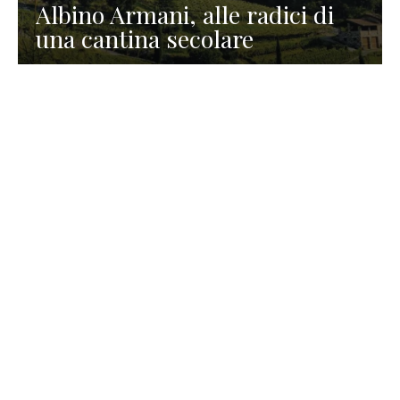
Albino Armani, alle radici di
una cantina secolare
GASTRONOMIA
La redazione
23 Luglio 2026
I prodotti di Formaggi Picciau,
caseificio nei dintorni di
Cagliari in Sardegna