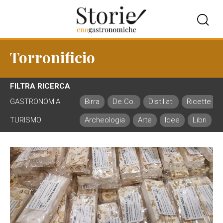
Torronificio
FILTRA RICERCA
GASTRONOMIA
Birra
De.Co.
Distillati
Ricette
TURISMO
Archeologia
Arte
Idee
Libri