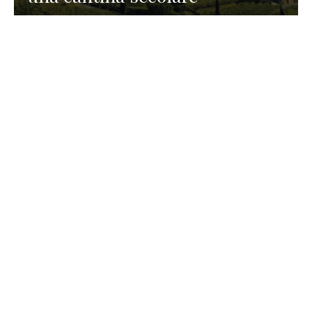
GASTRONOMIA
La redazione
23 Luglio 2026
I prodotti di Formaggi Picciau,
caseificio nei dintorni di
Cagliari in Sardegna