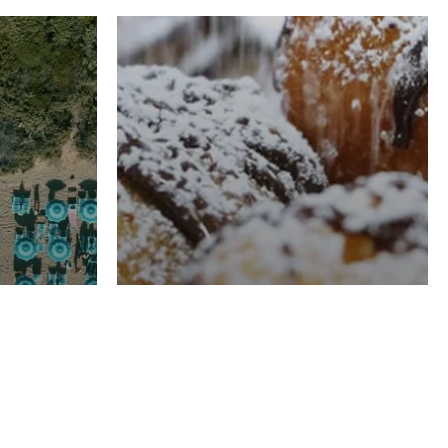
RISTORAZIONE
Luglio
Domenico Liggeri
21 Luglio
2026
el
Pasticceria La
na
Fenice a Porto San