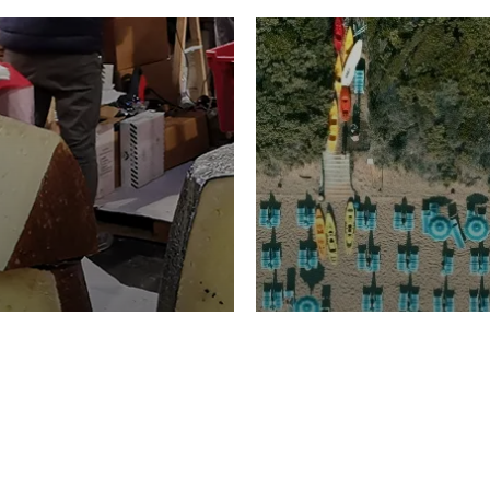
TURISMO
Domenico Liggeri
20 
2026
NOMIA
La spiaggia d
ione
23 Luglio 2026
otti di
Garden Tosca