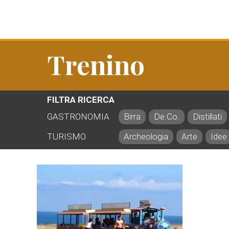
Trenino
FILTRA RICERCA
GASTRONOMIA
Birra
De.Co.
Distillati
TURISMO
Archeologia
Arte
Idee