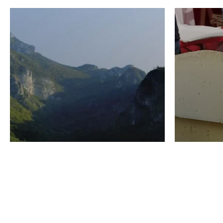
VINO
GASTRO
Domenico Liggeri
24 Luglio
2026
La redaz
I vini del Monte
I prod