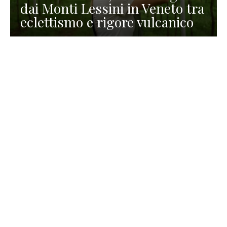
dai Monti Lessini in Veneto tra
eclettismo e rigore vulcanico
TURISMO
La redazione
30 Luglio 2026
La Spiaggetta di Scanno in
Abruzzo, immersa nella
natura di un lago meraviglioso