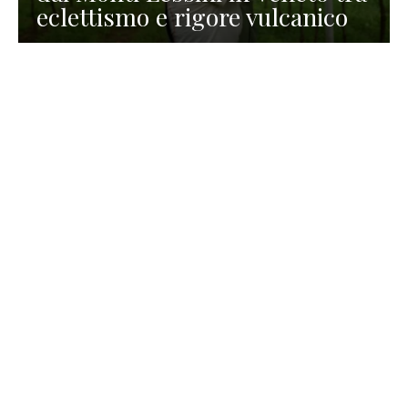
eclettismo e rigore vulcanico
TURISMO
La redazione
30 Luglio 2026
La Spiaggetta di Scanno in
Abruzzo, immersa nella
natura di un lago meraviglioso