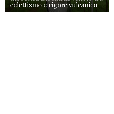
eclettismo e rigore vulcanico
TURISMO
La redazione
30 Luglio 2026
La Spiaggetta di Scanno in
Abruzzo, immersa nella
natura di un lago meraviglioso