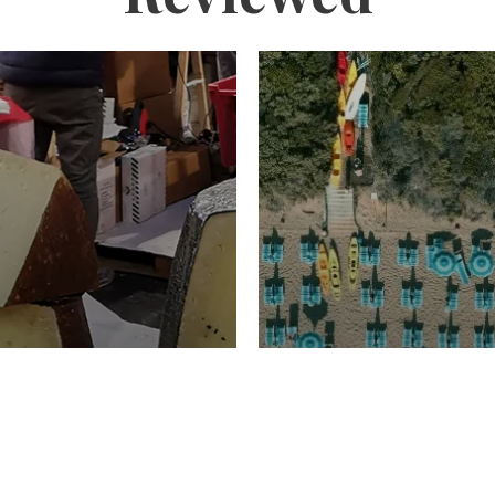
TURISMO
Domenico Liggeri
20 
2026
NOMIA
La spiaggia d
ione
23 Luglio 2026