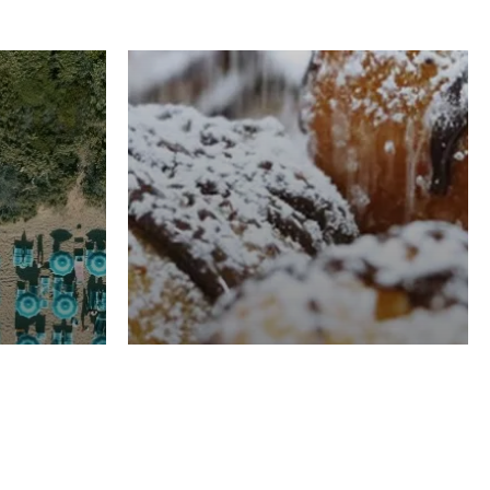
RISTORAZIONE
Luglio
Domenico Liggeri
21 Luglio
2026
el
Pasticceria La