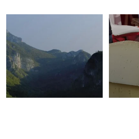
VINO
GASTRO
Domenico Liggeri
24 Luglio
2026
La redaz