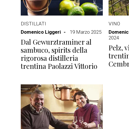
DISTILLATI
VINO
Domenico Liggeri
19 Marzo 2025
Domenico
2024
Dal Gewurztraminer al
Pelz, v
sambuco, spirits della
trentin
rigorosa distilleria
Cemb
trentina Paolazzi Vittorio