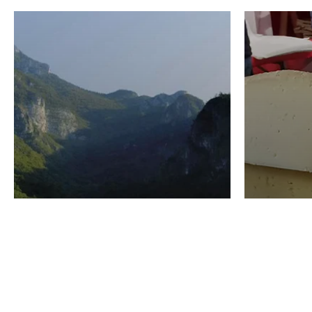
VINO
GASTRO
Domenico Liggeri
24 Luglio
2026
La redaz
I vini del Monte
I prod