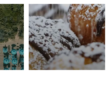
RISTORAZIONE
Luglio
Domenico Liggeri
21 Luglio
2026
el
Pasticceria La
na
Fenice a Porto San