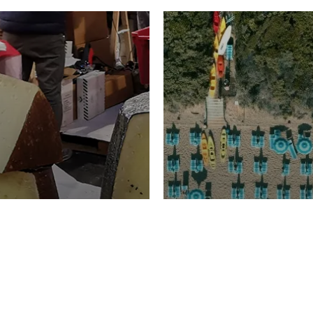
TURISMO
Domenico Liggeri
20 
2026
NOMIA
La spiaggia d
ione
23 Luglio 2026
otti di
Garden Tosca