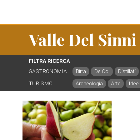
Valle Del Sinni
FILTRA RICERCA
GASTRONOMIA
Birra
De.Co.
Distillati
TURISMO
Archeologia
Arte
Idee