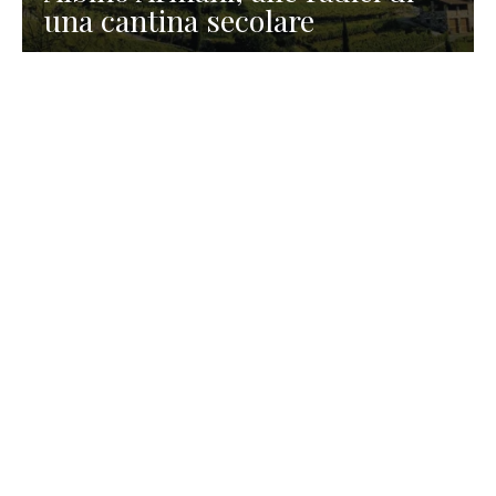
una cantina secolare
GASTRONOMIA
La redazione
23 Luglio 2026
I prodotti di Formaggi Picciau,
caseificio nei dintorni di
Cagliari in Sardegna