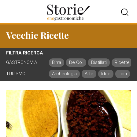
Vecchie Ricette
FILTRA RICERCA
GASTRONOMIA
Birra
De.Co.
Distillati
Ricette
TURISMO
Archeologia
Arte
Idee
Libri