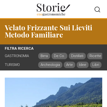
Velato Frizzante Sui Lieviti
Metodo Familiare
FILTRA RICERCA
GASTRONOMIA
Birra
De.Co.
Distillati
Ricette
TURISMO
Archeologia
Arte
Idee
Libri