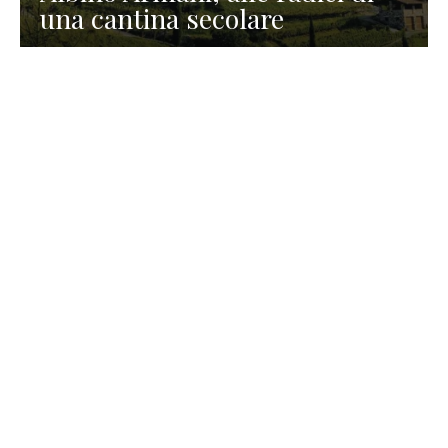
una cantina secolare
GASTRONOMIA
La redazione
23 Luglio 2026
I prodotti di Formaggi Picciau,
caseificio nei dintorni di
Cagliari in Sardegna