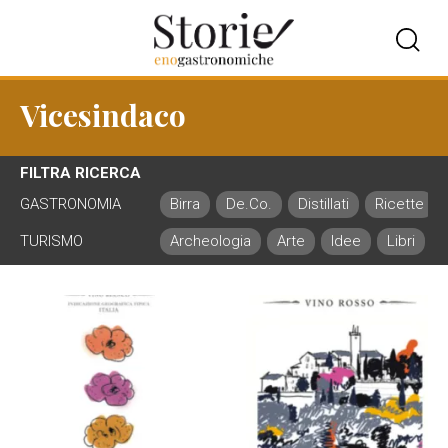
Vicesindaco
FILTRA RICERCA
GASTRONOMIA
Birra
De.Co.
Distillati
Ricette
TURISMO
Archeologia
Arte
Idee
Libri