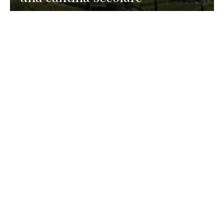
GASTRONOMIA
La redazione
23 Luglio 2026
I prodotti di Formaggi Picciau,
caseificio nei dintorni di
Cagliari in Sardegna