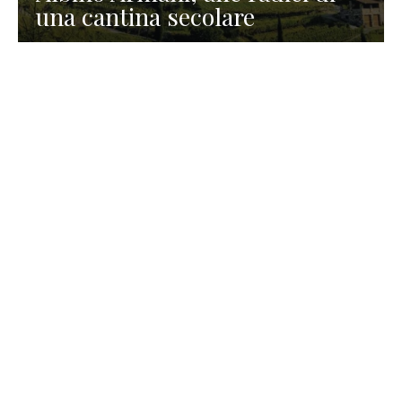
una cantina secolare
GASTRONOMIA
La redazione
23 Luglio 2026
I prodotti di Formaggi Picciau,
caseificio nei dintorni di
Cagliari in Sardegna