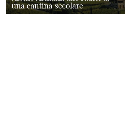
una cantina secolare
GASTRONOMIA
La redazione
23 Luglio 2026
I prodotti di Formaggi Picciau,
caseificio nei dintorni di
Cagliari in Sardegna