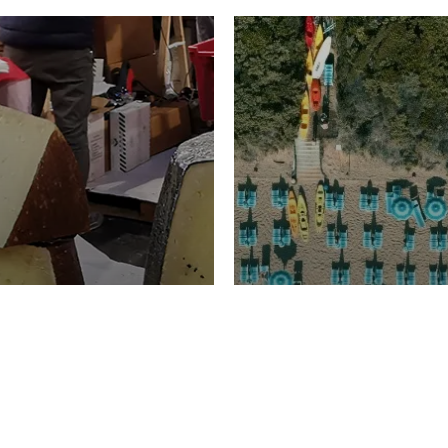
TURISMO
Domenico Liggeri
20 
2026
NOMIA
La spiaggia d
ione
23 Luglio 2026
otti di
Garden Tosca