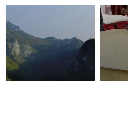
VINO
GASTRO
Domenico Liggeri
24 Luglio
2026
La redaz
I vini del Monte
I prod