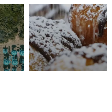
RISTORAZIONE
Luglio
Domenico Liggeri
21 Luglio
2026
el
Pasticceria La
na
Fenice a Porto San