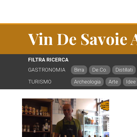
Vin De Savoie 
FILTRA RICERCA
GASTRONOMIA
Birra
De.Co.
Distillati
TURISMO
Archeologia
Arte
Idee