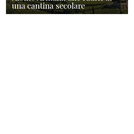
una cantina secolare
GASTRONOMIA
La redazione
23 Luglio 2026
I prodotti di Formaggi Picciau,
caseificio nei dintorni di
Cagliari in Sardegna