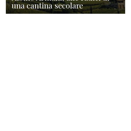
una cantina secolare
GASTRONOMIA
La redazione
23 Luglio 2026
I prodotti di Formaggi Picciau,
caseificio nei dintorni di
Cagliari in Sardegna