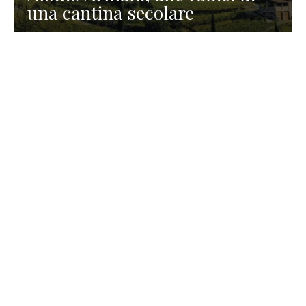
una cantina secolare
GASTRONOMIA
La redazione
23 Luglio 2026
I prodotti di Formaggi Picciau,
caseificio nei dintorni di
Cagliari in Sardegna