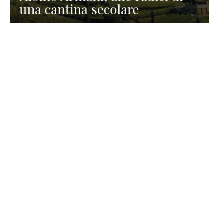
una cantina secolare
GASTRONOMIA
La redazione
23 Luglio 2026
I prodotti di Formaggi Picciau,
caseificio nei dintorni di
Cagliari in Sardegna