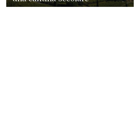
GASTRONOMIA
La redazione
23 Luglio 2026
I prodotti di Formaggi Picciau,
caseificio nei dintorni di
Cagliari in Sardegna