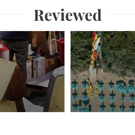
Reviewed
TURISMO
Domenico Liggeri
20 