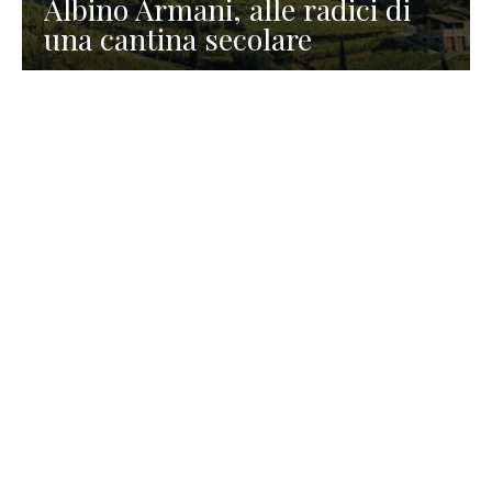
Albino Armani, alle radici di
una cantina secolare
GASTRONOMIA
La redazione
23 Luglio 2026
I prodotti di Formaggi Picciau,
caseificio nei dintorni di
Cagliari in Sardegna