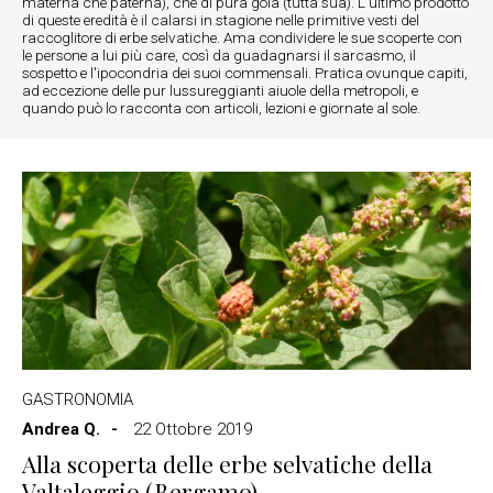
materna che paterna), che di pura gola (tutta sua). L'ultimo prodotto
di queste eredità è il calarsi in stagione nelle primitive vesti del
raccoglitore di erbe selvatiche. Ama condividere le sue scoperte con
le persone a lui più care, così da guadagnarsi il sarcasmo, il
sospetto e l'ipocondria dei suoi commensali. Pratica ovunque capiti,
ad eccezione delle pur lussureggianti aiuole della metropoli, e
quando può lo racconta con articoli, lezioni e giornate al sole.
GASTRONOMIA
Andrea Q.
22 Ottobre 2019
Alla scoperta delle erbe selvatiche della
Valtaleggio (Bergamo)