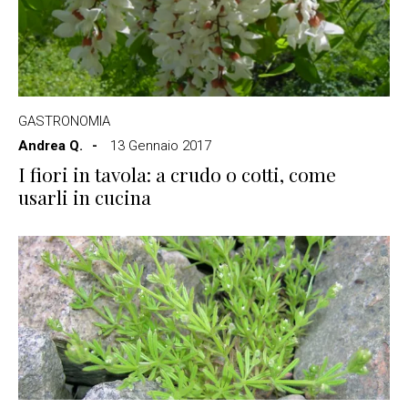
GASTRONOMIA
Andrea Q.
13 Gennaio 2017
I fiori in tavola: a crudo o cotti, come
usarli in cucina