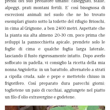
pressi del suo predatore umano: caseggiati, stalle,
alpeggi, prati montani fertili. E’ così bisognosa di
escrezioni animali nel suolo che ne ho trovato
esemplari giusto sotto la toilette del rifugio Brioschi,
in cima al Grignone, a ben 2400 metri. Aspettate che
la pianta sia alta almeno 20-30 cm, poco prima che
sviluppi la pannocchietta apicale, prendete solo le
foglie di cima e qualche foglia larga laterale,
lasciando il fusto rigorosamente intatto. Dopo averlo
soffocato in padella, vi consiglio la ricetta della mia
nonna Angioletta: in un barattolo, alternatelo a strati
a cipolla cruda, sale e pepe e mettetelo chiuso in
frigorifero. Così preparato dura parecchi giorni:
toglietene un paio di cucchiai, aggiungete nel piatto
un filo d’olio extravergine e godetene.