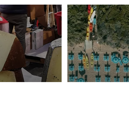
TURISMO
Domenico Liggeri
20 
2026
NOMIA
La spiaggia d
ione
23 Luglio 2026
otti di
Garden Tosca