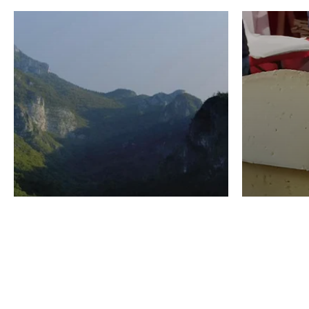
VINO
GASTRO
Domenico Liggeri
24 Luglio
2026
La redaz
I vini del Monte
I prod