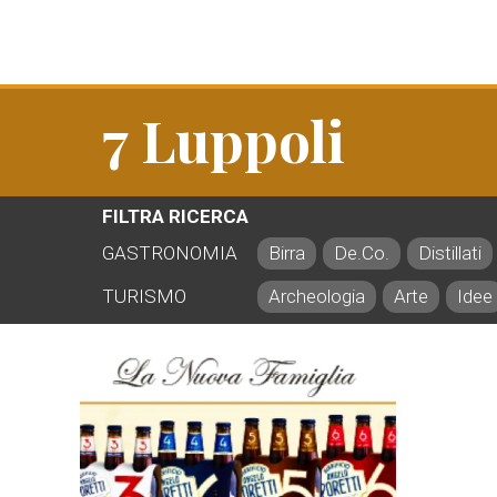
7 Luppoli
FILTRA RICERCA
GASTRONOMIA
Birra
De.Co.
Distillati
TURISMO
Archeologia
Arte
Idee