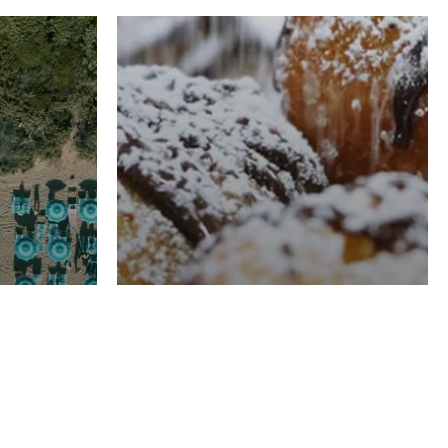
RISTORAZIONE
Luglio
Domenico Liggeri
21 Luglio
2026
el
Pasticceria La
na
Fenice a Porto San