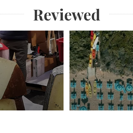
Reviewed
TURISMO
Domenico Liggeri
20 