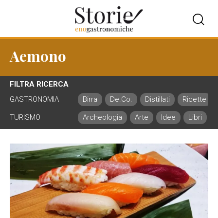
Aemono
FILTRA RICERCA
GASTRONOMIA
Birra
De.Co.
Distillati
Ricette
TURISMO
Archeologia
Arte
Idee
Libri