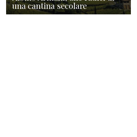
una cantina secolare
GASTRONOMIA
La redazione
23 Luglio 2026
I prodotti di Formaggi Picciau,
caseificio nei dintorni di
Cagliari in Sardegna