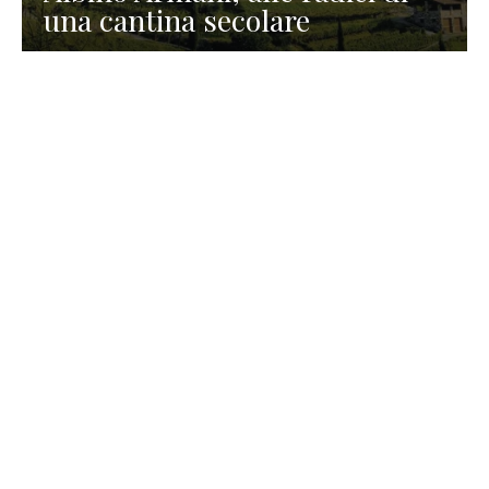
una cantina secolare
GASTRONOMIA
La redazione
23 Luglio 2026
I prodotti di Formaggi Picciau,
caseificio nei dintorni di
Cagliari in Sardegna