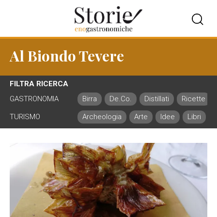
Al Biondo Tevere
FILTRA RICERCA
GASTRONOMIA
Birra
De.Co.
Distillati
Ricette
TURISMO
Archeologia
Arte
Idee
Libri