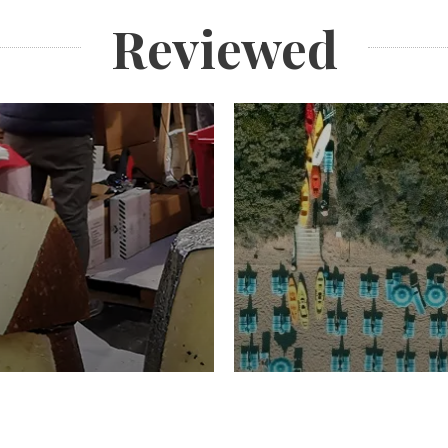
Reviewed
TURISMO
Domenico Liggeri
20 