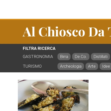
Al Chiosco Da
FILTRA RICERCA
GASTRONOMIA
Birra
De.Co.
Distillati
TURISMO
Archeologia
Arte
Idee