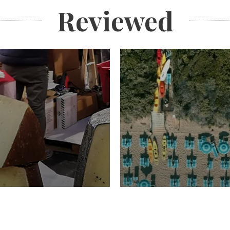
Reviewed
TURISMO
Domenico Liggeri
20 