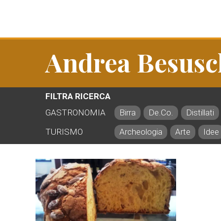
Andrea Besusc
FILTRA RICERCA
GASTRONOMIA
Birra
De.Co.
Distillati
TURISMO
Archeologia
Arte
Idee