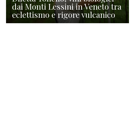
dai Monti Lessini in Veneto tra
eclettismo e rigore vulcanico
TURISMO
La redazione
30 Luglio 2026
La Spiaggetta di Scanno in
Abruzzo, immersa nella
natura di un lago meraviglioso