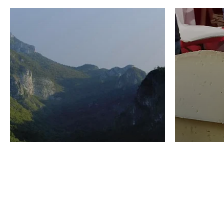
VINO
GASTRO
Domenico Liggeri
24 Luglio
2026
La redaz
I vini del Monte
I prod