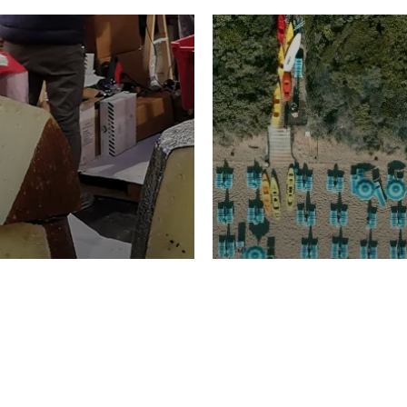
TURISMO
Domenico Liggeri
20 
2026
NOMIA
La spiaggia d
ione
23 Luglio 2026
otti di
Garden Tosca