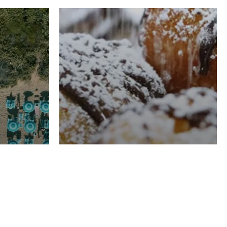
RISTORAZIONE
Luglio
Domenico Liggeri
21 Luglio
2026
el
Pasticceria La
na
Fenice a Porto San