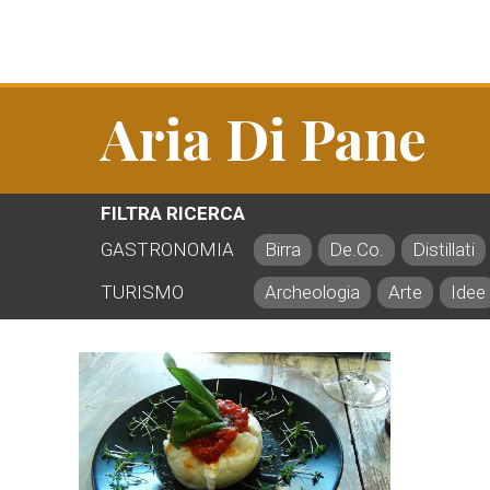
Aria Di Pane
FILTRA RICERCA
GASTRONOMIA
Birra
De.Co.
Distillati
TURISMO
Archeologia
Arte
Idee