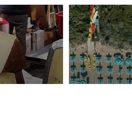
TURISMO
Domenico Liggeri
20 
2026
NOMIA
La spiaggia d
ione
23 Luglio 2026
otti di
Garden Tosca