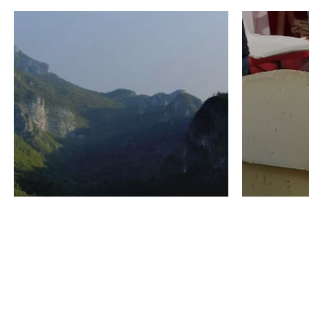
VINO
GASTRO
Domenico Liggeri
24 Luglio
2026
La redaz
I vini del Monte
I prod