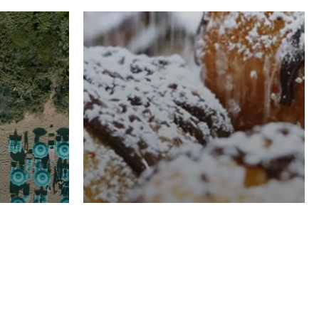
RISTORAZIONE
Luglio
Domenico Liggeri
21 Luglio
2026
el
Pasticceria La
na
Fenice a Porto San