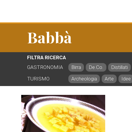
Babbà
FILTRA RICERCA
GASTRONOMIA
Birra
De.Co.
Distillati
TURISMO
Archeologia
Arte
Idee