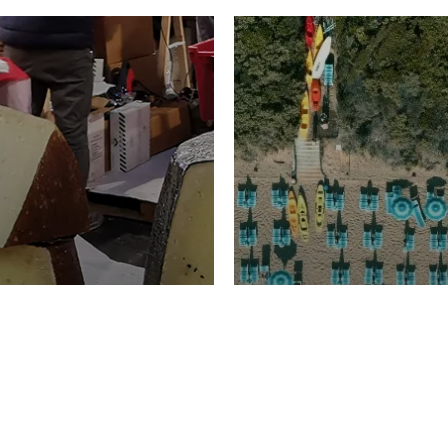
TURISMO
Domenico Liggeri
20 
2026
NOMIA
La spiaggia d
ione
23 Luglio 2026
otti di
Garden Tosca