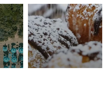
RISTORAZIONE
Luglio
Domenico Liggeri
21 Luglio
2026
el
Pasticceria La
na
Fenice a Porto San