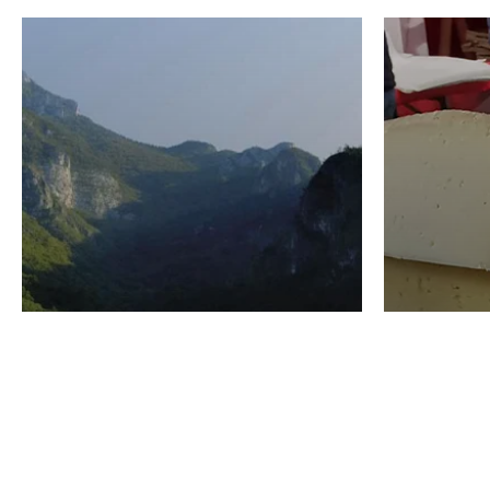
VINO
GASTRO
Domenico Liggeri
24 Luglio
2026
La redaz
I vini del Monte
I prod