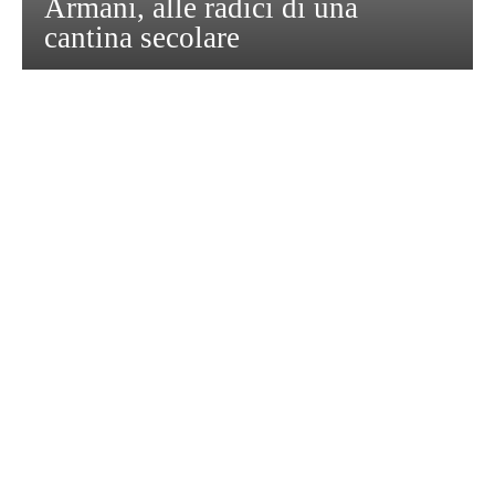
Armani, alle radici di una
cantina secolare
GASTRONOMIA
La redazione
23 Luglio 2026
I prodotti di Formaggi Picciau,
caseificio nei dintorni di Cagliari
in Sardegna