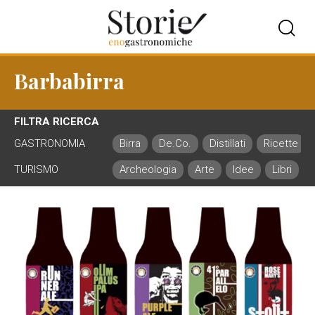
Barbabirra
FILTRA RICERCA
GASTRONOMIA
Birra
De.Co.
Distillati
Ricette
TURISMO
Archeologia
Arte
Idee
Libri