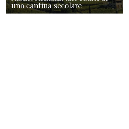
una cantina secolare
GASTRONOMIA
La redazione
23 Luglio 2026
I prodotti di Formaggi Picciau,
caseificio nei dintorni di
Cagliari in Sardegna