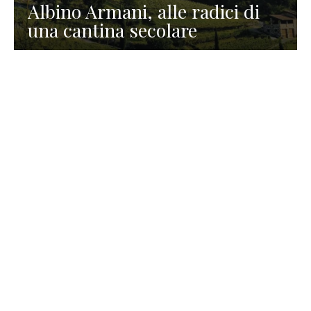
Albino Armani, alle radici di
una cantina secolare
GASTRONOMIA
La redazione
23 Luglio 2026
I prodotti di Formaggi Picciau,
caseificio nei dintorni di
Cagliari in Sardegna