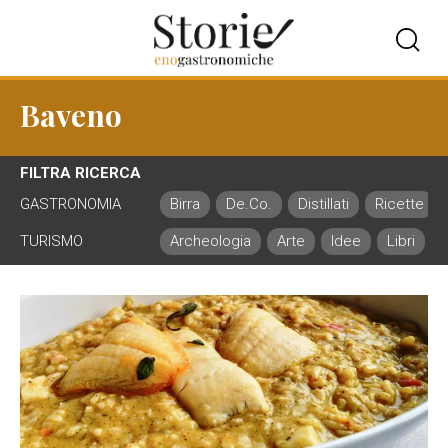
Baveno
FILTRA RICERCA
GASTRONOMIA
Birra
De.Co.
Distillati
Ricette
TURISMO
Archeologia
Arte
Idee
Libri