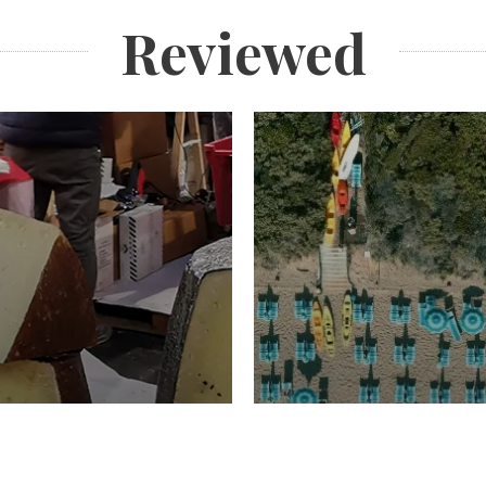
Reviewed
TURISMO
Domenico Liggeri
20 