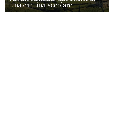
una cantina secolare
GASTRONOMIA
La redazione
23 Luglio 2026
I prodotti di Formaggi Picciau,
caseificio nei dintorni di
Cagliari in Sardegna