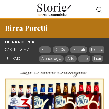
Birra Poretti
FILTRA RICERCA
GASTRONOMIA
Birra
De.Co.
Distillati
Ricette
TURISMO
Archeologia
Arte
Idee
Libri