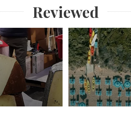
Reviewed
TURISMO
Domenico Liggeri
20 