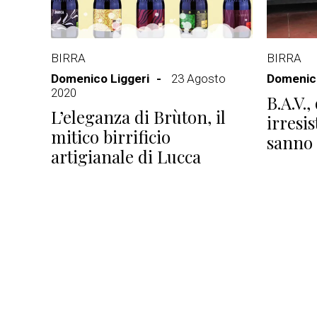
BIRRA
BIRRA
Domenico Liggeri
23 Agosto
Domenico
2020
B.A.V.,
L’eleganza di Brùton, il
irresis
mitico birrificio
sanno 
artigianale di Lucca