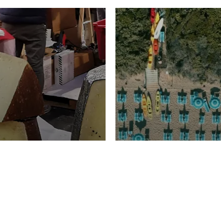
TURISMO
Domenico Liggeri
20 
2026
NOMIA
La spiaggia d
ione
23 Luglio 2026
otti di
Garden Tosca