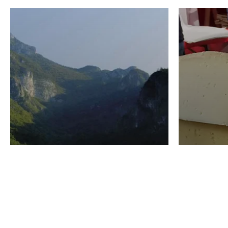
VINO
GASTRO
Domenico Liggeri
24 Luglio
2026
La redaz
I vini del Monte
I prod