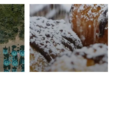
RISTORAZIONE
Luglio
Domenico Liggeri
21 Luglio
2026
el
Pasticceria La
na
Fenice a Porto San