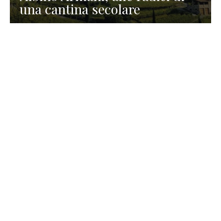
una cantina secolare
GASTRONOMIA
La redazione
23 Luglio 2026
I prodotti di Formaggi Picciau,
caseificio nei dintorni di
Cagliari in Sardegna