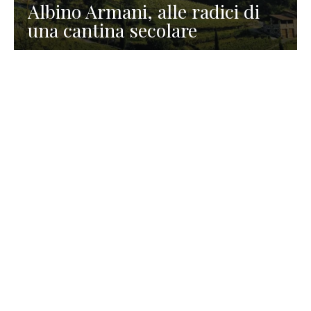
Albino Armani, alle radici di
una cantina secolare
GASTRONOMIA
La redazione
23 Luglio 2026
I prodotti di Formaggi Picciau,
caseificio nei dintorni di
Cagliari in Sardegna