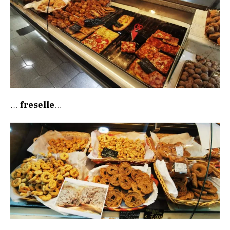
…
freselle
…