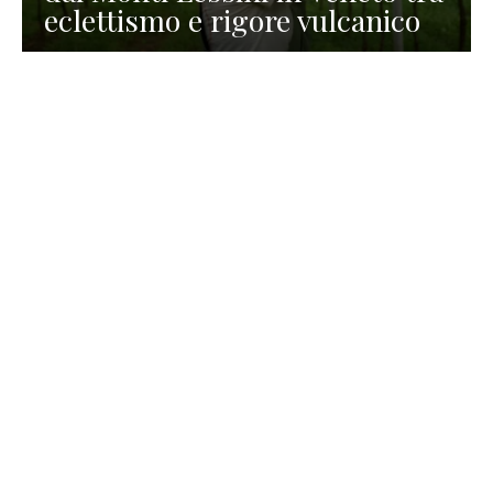
eclettismo e rigore vulcanico
TURISMO
La redazione
30 Luglio 2026
La Spiaggetta di Scanno in
Abruzzo, immersa nella
natura di un lago meraviglioso