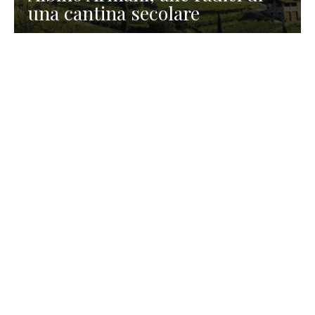
una cantina secolare
GASTRONOMIA
La redazione
23 Luglio 2026
I prodotti di Formaggi Picciau,
caseificio nei dintorni di
Cagliari in Sardegna